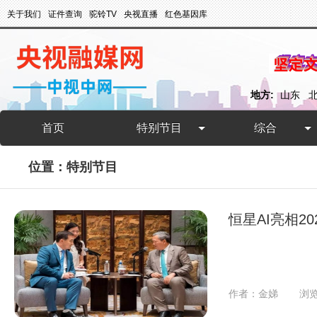
关于我们
证件查询
驼铃TV
央视直播
红色基因库
地方:
山东
首页
特别节目
综合
位置：特别节目
恒星AI亮相
作者：金娣
浏览